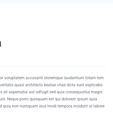
n
error voluptatem accusanti oloremque laudantium totam rem
eritatis quasi architecto beatae vitae dicta sunt explicabo.
 sit aspernatur aut odfugit sed quia consequuntur magni
iunt. Neque porro quisquam est qui dolorem ipsum quia
, sed quia non numquam eius modi tempora incidunt ut labore